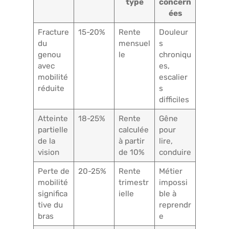
type
concern
ées
Fracture
15-20%
Rente
Douleur
du
mensuel
s
genou
le
chroniqu
avec
es,
mobilité
escalier
réduite
s
difficiles
Atteinte
18-25%
Rente
Gêne
partielle
calculée
pour
de la
à partir
lire,
vision
de 10%
conduire
Perte de
20-25%
Rente
Métier
mobilité
trimestr
impossi
significa
ielle
ble à
tive du
reprendr
bras
e