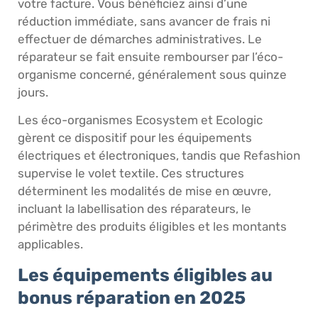
votre facture. Vous bénéficiez ainsi d’une
réduction immédiate, sans avancer de frais ni
effectuer de démarches administratives. Le
réparateur se fait ensuite rembourser par l’éco-
organisme concerné, généralement sous quinze
jours.
Les éco-organismes Ecosystem et Ecologic
gèrent ce dispositif pour les équipements
électriques et électroniques, tandis que Refashion
supervise le volet textile. Ces structures
déterminent les modalités de mise en œuvre,
incluant la labellisation des réparateurs, le
périmètre des produits éligibles et les montants
applicables.
Les équipements éligibles au
bonus réparation en 2025