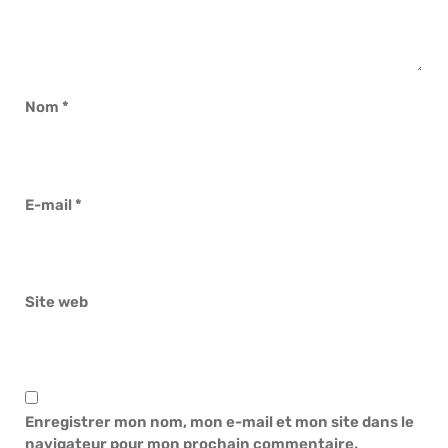
Nom
*
E-mail
*
Site web
Enregistrer mon nom, mon e-mail et mon site dans le
navigateur pour mon prochain commentaire.