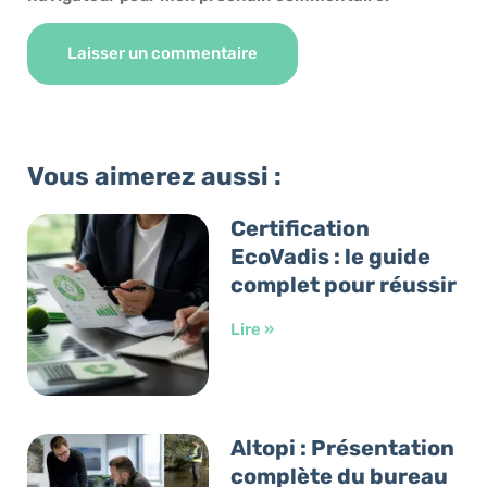
Alternative:
Vous aimerez aussi :
Certification
EcoVadis : le guide
complet pour réussir
Lire »
Altopi : Présentation
complète du bureau