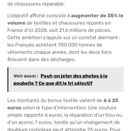
de chaussures réparable.
L’objectif affiché consiste à
augmenter de 35% le
volume
de textiles et chaussures réparés en
France d’ici 2028, soit 21,6 millions de pièces.
Cette ambition s’appuie sur un constat alarmant :
les Français achètent 700 000 tonnes de
vêtements chaque année, dont les deux tiers
finissent dans des décharges.
Voir aussi :
Peut-on jeter des photos à la
poubelle ? Ce que dit le tri sélectif
Les montants du bonus textile varient de
6 à 25
euros
selon le type d’intervention. Une couture
simple rapporte 6 euros, la réparation d’un trou ou
d’un accroc 7 euros, tandis qu’un changement de
doublure complexe peut atteindre 25 euros. Pour