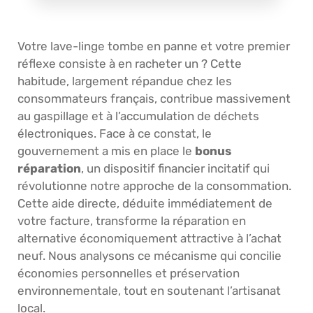
Votre lave-linge tombe en panne et votre premier
réflexe consiste à en racheter un ? Cette
habitude, largement répandue chez les
consommateurs français, contribue massivement
au gaspillage et à l’accumulation de déchets
électroniques. Face à ce constat, le
gouvernement a mis en place le
bonus
réparation
, un dispositif financier incitatif qui
révolutionne notre approche de la consommation.
Cette aide directe, déduite immédiatement de
votre facture, transforme la réparation en
alternative économiquement attractive à l’achat
neuf. Nous analysons ce mécanisme qui concilie
économies personnelles et préservation
environnementale, tout en soutenant l’artisanat
local.