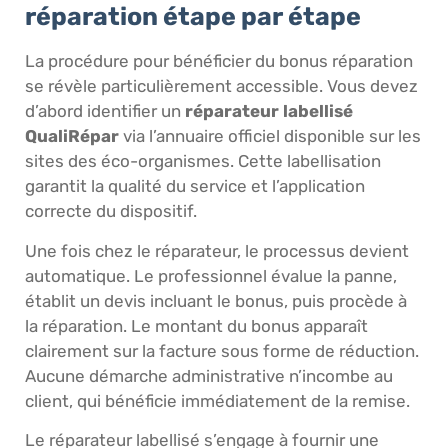
réparation étape par étape
La procédure pour bénéficier du bonus réparation
se révèle particulièrement accessible. Vous devez
d’abord identifier un
réparateur labellisé
QualiRépar
via l’annuaire officiel disponible sur les
sites des éco-organismes. Cette labellisation
garantit la qualité du service et l’application
correcte du dispositif.
Une fois chez le réparateur, le processus devient
automatique. Le professionnel évalue la panne,
établit un devis incluant le bonus, puis procède à
la réparation. Le montant du bonus apparaît
clairement sur la facture sous forme de réduction.
Aucune démarche administrative n’incombe au
client, qui bénéficie immédiatement de la remise.
Le réparateur labellisé s’engage à fournir une