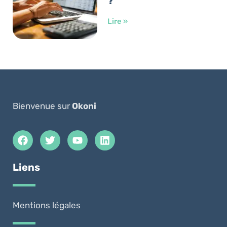
?
Lire »
Bienvenue sur
Okoni
Liens
Mentions légales