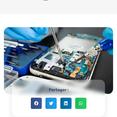
Partager :