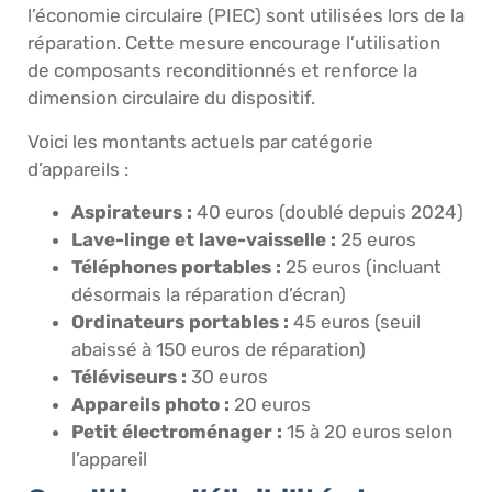
l’économie circulaire (PIEC) sont utilisées lors de la
réparation. Cette mesure encourage l’utilisation
de composants reconditionnés et renforce la
dimension circulaire du dispositif.
Voici les montants actuels par catégorie
d’appareils :
Aspirateurs :
40 euros (doublé depuis 2024)
Lave-linge et lave-vaisselle :
25 euros
Téléphones portables :
25 euros (incluant
désormais la réparation d’écran)
Ordinateurs portables :
45 euros (seuil
abaissé à 150 euros de réparation)
Téléviseurs :
30 euros
Appareils photo :
20 euros
Petit électroménager :
15 à 20 euros selon
l’appareil