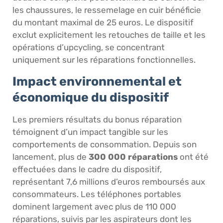
les chaussures, le ressemelage en cuir bénéficie
du montant maximal de 25 euros. Le dispositif
exclut explicitement les retouches de taille et les
opérations d’upcycling, se concentrant
uniquement sur les réparations fonctionnelles.
Impact environnemental et
économique du dispositif
Les premiers résultats du bonus réparation
témoignent d’un impact tangible sur les
comportements de consommation. Depuis son
lancement, plus de
300 000 réparations
ont été
effectuées dans le cadre du dispositif,
représentant 7,6 millions d’euros remboursés aux
consommateurs. Les téléphones portables
dominent largement avec plus de 110 000
réparations, suivis par les aspirateurs dont les