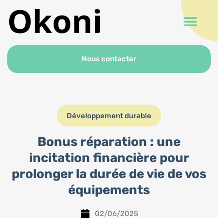
Nous contacter
Développement durable
Bonus réparation : une
incitation financière pour
prolonger la durée de vie de vos
équipements
02/06/2025