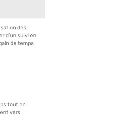
isation des
r d’un suivi en
 gain de temps
mps tout en
ment vers