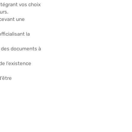
ntégrant vos choix
urs.
ecevant une
ficialisant la
le des documents à
 de l’existence
d’être