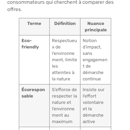
consommateurs qui cherchent à comparer des
offres.
Terme
Définition
Nuance
principale
Eco-
Respectueu
Notion
friendly
x de
d’impact,
l’environne
sans
ment, limite
engagemen
les
t de
atteintes à
démarche
la nature
continue
Écorespon
S’efforce de
Insiste sur
sable
respecter la
l’effort
nature et
volontaire
l’environne
et la
ment au
démarche
maximum
active