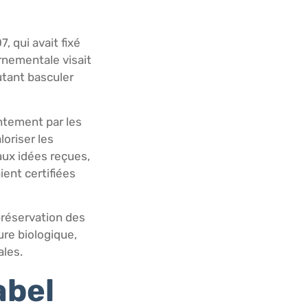
, qui avait fixé
ernementale visait
utant basculer
intement par les
loriser les
aux idées reçues,
ient certifiées
 préservation des
ure biologique,
ales.
abel