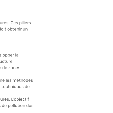
res. Ces piliers
doit obtenir un
elopper la
ructure
on de zones
mine les méthodes
s techniques de
ures. L’objectif
s de pollution des