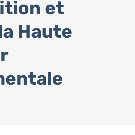
ition et
 la Haute
r
mentale