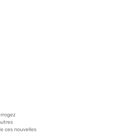
errogez
autres
de ces nouvelles