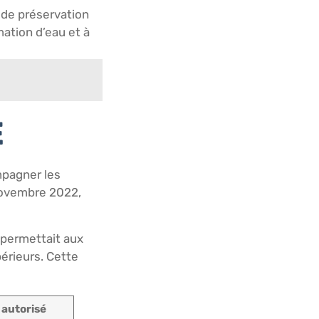
es de préservation
ation d’eau et à
E
mpagner les
 novembre 2022,
 permettait aux
périeurs. Cette
 autorisé