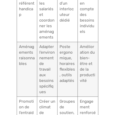
référent
les
d’un
en
handica
salariés
interloc
compte
p
et
uteur
des
coordon
dédié
besoins
ner les
individu
aménag
els
ements
Aménag
Adapter
Poste
Amélior
ements
l’environ
ergono
ation du
raisonna
nement
mique,
bien-
bles
de
horaires
être et
travail
flexibles
de la
aux
, outils
producti
besoins
adaptés
vité
spécifiq
ues
Promoti
Créer un
Groupes
Engage
on de
climat
de
ment
l’entraid
de
soutien,
renforcé