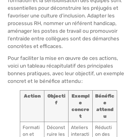
formation et la sensibilisation des équipes sont
essentielles pour déconstruire les préjugés et
favoriser une culture d’inclusion. Adapter les
processus RH, nommer un référent handicap,
aménager les postes de travail ou promouvoir
l’entraide entre collègues sont des démarches
concrètes et efficaces.
Pour faciliter la mise en œuvre de ces actions,
voici un tableau récapitulatif des principales
bonnes pratiques, avec leur objectif, un exemple
concret et le bénéfice attendu :
Action
Objecti
Exempl
Bénéfic
f
e
e
concre
attend
t
u
Formati
Déconst
Ateliers
Réducti
on et
ruire les
interacti
on des