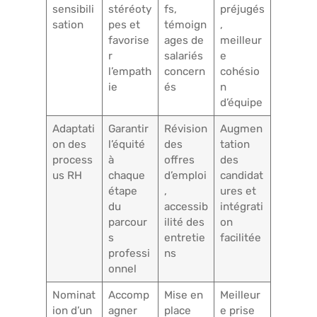
sensibili
stéréoty
fs,
préjugés
sation
pes et
témoign
,
favorise
ages de
meilleur
r
salariés
e
l’empath
concern
cohésio
ie
és
n
d’équipe
Adaptati
Garantir
Révision
Augmen
on des
l’équité
des
tation
process
à
offres
des
us RH
chaque
d’emploi
candidat
étape
,
ures et
du
accessib
intégrati
parcour
ilité des
on
s
entretie
facilitée
professi
ns
onnel
Nominat
Accomp
Mise en
Meilleur
ion d’un
agner
place
e prise