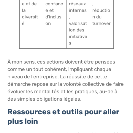
e et de
confianc
réseaux
,
la
e et
internes
réductio
diversit
d’inclusi
,
n du
é
on
valorisat
turnover
ion des
initiative
s
À mon sens, ces actions doivent être pensées
comme un tout cohérent, impliquant chaque
niveau de l’entreprise. La réussite de cette
démarche repose sur la volonté collective de faire
évoluer les mentalités et les pratiques, au-delà
des simples obligations légales.
Ressources et outils pour aller
plus loin