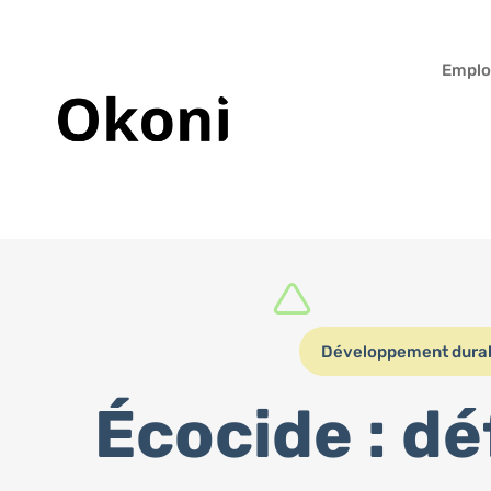
Emplo
Développement dura
Écocide : dé