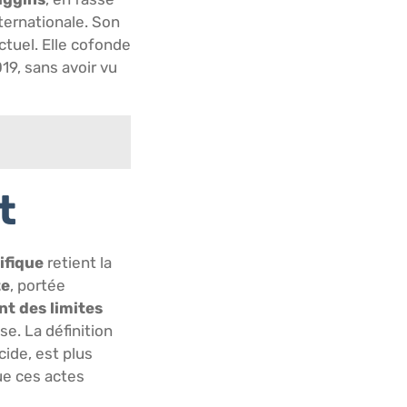
ternationale. Son
ctuel. Elle cofonde
19, sans avoir vu
t
ifique
retient la
te
, portée
t des limites
e. La définition
ide, est plus
que ces actes