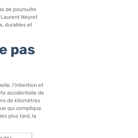
as de poursuite
e Laurent Neyret
, durables et
e pas
lle, l’intention et
ite accidentelle de
ers de kilomètres
oue qui complique
es plus tard, la