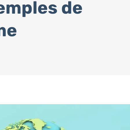
xemples de
me