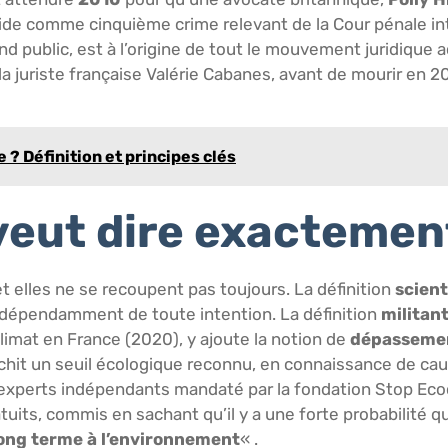
ocide comme cinquième crime relevant de la Cour pénale in
nd public, est à l’origine de tout le mouvement juridique a
a juriste française Valérie Cabanes, avant de mourir en 20
 ? Définition et principes clés
 veut dire exactemen
et elles ne se recoupent pas toujours. La définition
scient
ndépendamment de toute intention. La définition
militan
imat en France (2020), y ajoute la notion de
dépassemen
nchit un seuil écologique reconnu, en connaissance de caus
’experts indépendants mandaté par la fondation Stop Ecoc
ratuits, commis en sachant qu’il y a une forte probabilité 
ong terme à l’environnement
« .