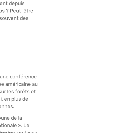
tent depuis
mps ? Peut-être
t souvent des
d’une conférence
ée américaine au
ur les forêts et
i, en plus de
iennes.
bune de la
tionale ». Le
iggins
, en fasse