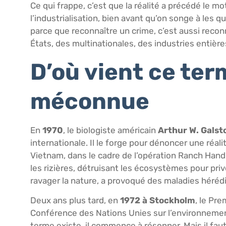
Ce qui frappe, c’est que la réalité a précédé le 
l’industrialisation, bien avant qu’on songe à les 
parce que reconnaître un crime, c’est aussi recon
États, des multinationales, des industries entière
D’où vient ce ter
méconnue
En
1970
, le biologiste américain
Arthur W. Galst
internationale. Il le forge pour dénoncer une réalit
Vietnam, dans le cadre de l’opération Ranch Hand (
les rizières, détruisant les écosystèmes pour pri
ravager la nature, a provoqué des maladies héréd
Deux ans plus tard, en
1972 à Stockholm
, le Pr
Conférence des Nations Unies sur l’environnement,
terme existe, il commence à résonner. Mais il fau