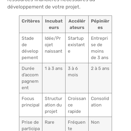
développement de votre projet.
Critères
Incubat
Accélér
Pépinièr
eurs
ateurs
es
Stade
Idée/Pr
Startup
Entrepri
de
ojet
existant
se de
dévelop
naissant
e
moins
pement
de 3 ans
Durée
1 à 3 ans
3 à 6
2 à 5 ans
d’accom
mois
pagnem
ent
Focus
Structur
Croissan
Consolid
principal
ation du
ce
ation
projet
rapide
Prise de
Rare
Fréquen
Non
participa
te