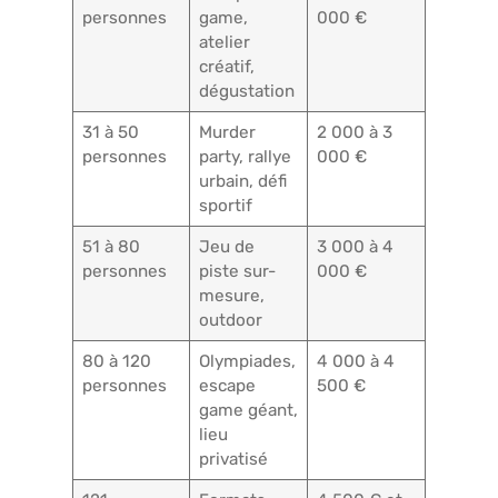
personnes
game,
000 €
atelier
créatif,
dégustation
31 à 50
Murder
2 000 à 3
personnes
party, rallye
000 €
urbain, défi
sportif
51 à 80
Jeu de
3 000 à 4
personnes
piste sur-
000 €
mesure,
outdoor
80 à 120
Olympiades,
4 000 à 4
personnes
escape
500 €
game géant,
lieu
privatisé